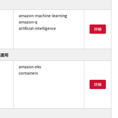
amazon-machine-learning
amazon-q
artificial-intelligence
詳細
制適用
amazon-eks
containers
詳細