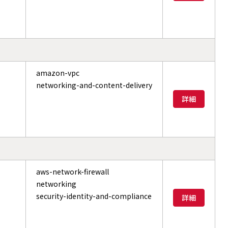
amazon-vpc
networking-and-content-delivery
詳細
aws-network-firewall
networking
security-identity-and-compliance
詳細