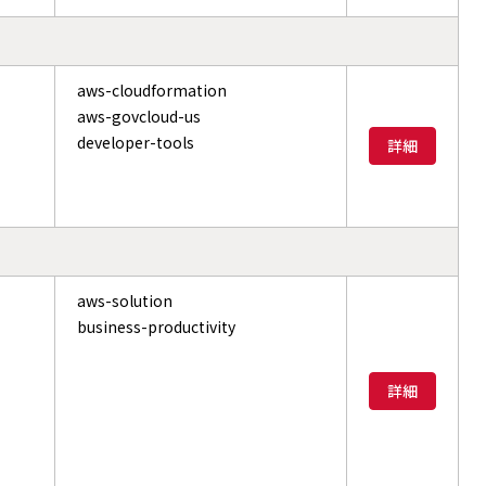
aws-cloudformation
aws-govcloud-us
developer-tools
詳細
aws-solution
business-productivity
詳細