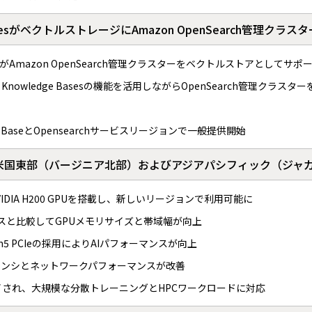
ge BasesがベクトルストレージにAmazon OpenSearch管理クラ
e BasesがAmazon OpenSearch管理クラスターをベクトルストアとしてサポ
Knowledge Basesの機能を活用しながらOpenSearch管理クラスタ
edge BaseとOpensearchサービスリージョンで一般提供開始
タンスが米国東部（バージニア北部）およびアジアパシフィック（ジ
NVIDIA H200 GPUを搭載し、新しいリージョンで利用可能に
ンスと比較してGPUメモリサイズと帯域幅が向上
Gen5 PCIeの採用によりAIパフォーマンスが向上
、レイテンシとネットワークパフォーマンスが改善
erにデプロイされ、大規模な分散トレーニングとHPCワークロードに対応