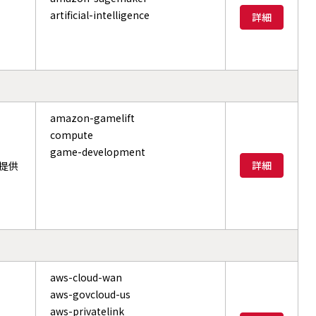
artificial-intelligence
詳細
amazon-gamelift
compute
game-development
詳細
を提供
aws-cloud-wan
aws-govcloud-us
aws-privatelink