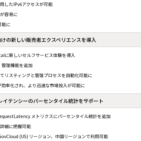
したIPv6アクセスが可能
が容易に
可能に
習製品向けの新しい販売者エクスペリエンスを導入
nt Portalに新しいセルフサービス体験を導入
・管理機能を追加
g APIを通じてリスティングと管理プロセスを自動化可能に
が効率化され、より迅速な市場投入が可能に
クエストレイテンシーのパーセンタイル統計をサポート
sfulRequestLatency メトリクスにパーセンタイル統計を追加
詳細に把握可能
GovCloud (US) リージョン、中国リージョンで利用可能