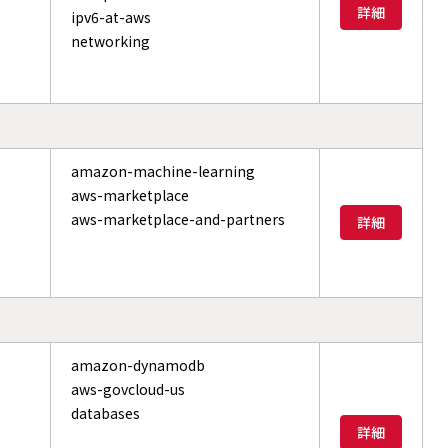
詳細
ipv6-at-aws
networking
amazon-machine-learning
aws-marketplace
aws-marketplace-and-partners
詳細
amazon-dynamodb
aws-govcloud-us
databases
詳細