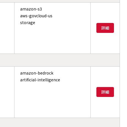
amazon-s3
aws-govcloud-us
storage
詳細
amazon-bedrock
artificial-intelligence
詳細