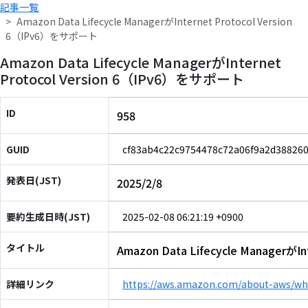
記事一覧
Amazon Data Lifecycle ManagerがInternet Protocol Version
6（IPv6）をサポート
Amazon Data Lifecycle ManagerがInternet
Protocol Version 6（IPv6）をサポート
ID
958
GUID
cf83ab4c22c9754478c72a06f9a2d38826
発表日(JST)
2025/2/8
要約生成日時(JST)
2025-02-08 06:21:19 +0900
タイトル
Amazon Data Lifecycle Managerが
詳細リンク
https://aws.amazon.com/about-aws/wh