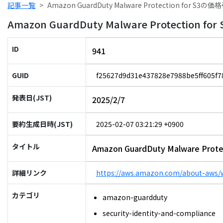
記事一覧
Amazon GuardDuty Malware Protection for 
Amazon GuardDuty Malware Protectio
ID
941
GUID
f25627d9d31e437828e7988be5ff605f7
発表日(JST)
2025/2/7
要約生成日時(JST)
2025-02-07 03:21:29 +0900
タイトル
Amazon GuardDuty Malware P
詳細リンク
https://aws.amazon.com/about-aws/
カテゴリ
amazon-guardduty
security-identity-and-compliance