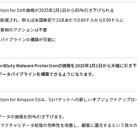
rotection for S3の価格が2025年2月1日から85%引き下げられる
減され、例えば米国東部で1GBあたり0.60ドルから0.09ドルに
顧客側のアクションは不要
タパイプラインの構築が可能に
 GuardDuty Malware Protectionの価格を2025年2月1日
データパイプラインを構築できるようになります。
re Protection for Amazon S3は、S3バケットへの新しいオ
たデータの価格を85%引き下げます。
トラクチャとデータ処理の効率性を改善し、顧客に還元するという我々