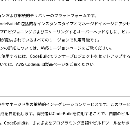
レーションおよび継続的デリバリーのプラットフォームです。
ブはCodeBuildの包括的なインスタンスタイプとマネージドイメージに
でプロビジョニングおよびスケーリングするオーバーヘッドなしに、ビル
eBuildが提供されているすべてのリージョンで利用可能です。
ージョンの詳細については、AWSリージョンページをご覧ください。
ナーを使用するには、CodeBuildでランナープロジェクトをセットアッ
いては、AWS CodeBuild製品ページをご覧ください。
が提供する完全マネージド型の継続的インテグレーションサービスです。この
成を自動化します。開発者はCodeBuildを使用することで、自前の
CodeBuildは、さまざまなプログラミング言語やビルドツールをサ