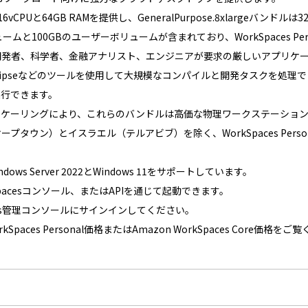
ルは16vCPUと64GB RAMを提供し、GeneralPurpose.8xlargeバンドル
と100GBのユーザーボリュームが含まれており、WorkSpaces Person
開発者、科学者、金融アナリスト、エンジニアが要求の厳しいアプリケ
lliJ、Eclipseなどのツールを使用して大規模なコンパイルと開発タスクを処理で
実行できます。
スケーリングにより、これらのバンドルは高価な物理ワークステーショ
ウン）とイスラエル（テルアビブ）を除く、WorkSpaces Personal
ws Server 2022とWindows 11をサポートしています。
Spacesコンソール、またはAPIを通じて起動できます。
aces管理コンソールにサインインしてください。
paces Personal価格またはAmazon WorkSpaces Core価格を