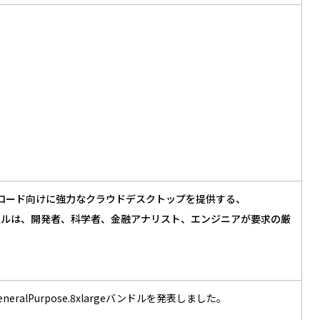
表
ndowsワークロード向けに強力なクラウドデスクトップを提供する、
しい大規模バンドルは、開発者、科学者、金融アナリスト、エンジニアが要求の厳
geとGeneralPurpose.8xlargeバンドルを発表しました。