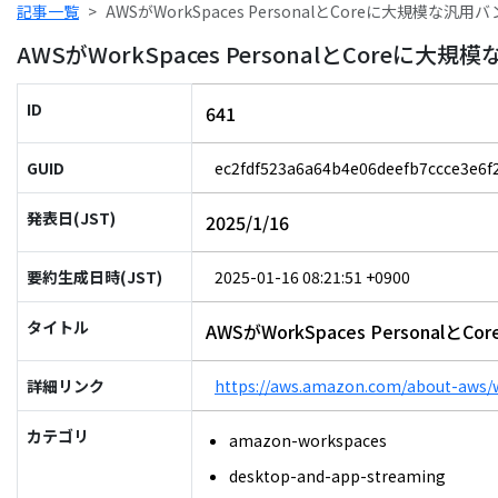
記事一覧
AWSがWorkSpaces PersonalとCoreに大規模な汎
AWSがWorkSpaces PersonalとCoreに
ID
641
GUID
ec2fdf523a6a64b4e06deefb7ccce3e6f
発表日(JST)
2025/1/16
要約生成日時(JST)
2025-01-16 08:21:51 +0900
タイトル
AWSがWorkSpaces Persona
詳細リンク
https://aws.amazon.com/about-aws/w
カテゴリ
amazon-workspaces
desktop-and-app-streaming