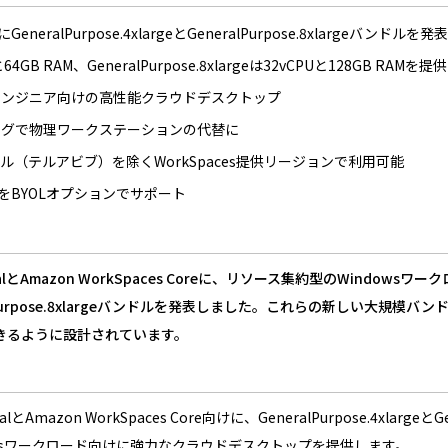
にGeneralPurpose.4xlargeとGeneralPurpose.8xlargeバンドルを発
Uと64GB RAM、GeneralPurpose.8xlargeは32vCPUと128GB RAMを提供
エンジニア向けの高性能クラウドデスクトップ
ングで物理ワークステーションの代替に
（テルアビブ）を除くWorkSpaces提供リージョンで利用可能
ws 11をBYOLオプションでサポート
ersonalとAmazon WorkSpaces Coreに、リソース集約型のWi
とGeneralPurpose.8xlargeバンドルを発表しました。これらの新
きるように設計されています。
onalとAmazon WorkSpaces Core向けに、GeneralPurpose.4xlar
owsワークロード向けに強力なクラウドデスクトップを提供します。