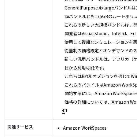
GeneralPurpose.4xlargeバンド
両バンドルとも175GBのルートボリューム
これらの新しい大規模バンドルは、
開発者はVisual Studio、Inte
使用して複雑なシミュレーションを
従量制の価格設定とオンデマンドの
新しい汎用バンドルは、アフリカ（ケープタ
日から利用可能です。
これらはBYOLオプションを通じてWindo
これらのバンドルはAmazon Work
開始するには、Amazon WorkSp
価格の詳細については、Amazon WorkS
関連サービス
Amazon WorkSpaces