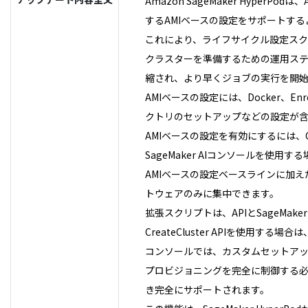
Amazon SageMaker Hyp
するAMIベースの設定をサポートす
これにより、ライフサイクル設定スクリ
クラスターを準備するための運用ス
縮され、より早くジョブの実行を開
AMIベースの設定には、Docker、E
クトリのセットアップなどの設定が
AMIベースの設定を有効にするには、Cr
SageMaker AIコンソールを使
AMIベースの設定ベースラインに加
トウェアのみに集中できます。
拡張スクリプトは、APIとSageMa
CreateCluster APIを使用する場合
コンソールでは、カスタムセットアップの「Ex
プロビジョニングを完全に制御する必要
き完全にサポートされます。