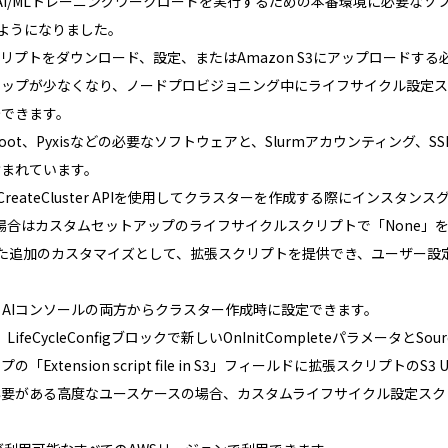
erPodは、AI/MLトレーニングワークロードを実行するための本番環境に必
るようになりました。
プトをダウンロード、設定、またはAmazon S3にアップロードする
テップが少なくなり、ノードプロビジョニング中にライフサイクル設定
始できます。
nroot、Pyxisなどの必要なソフトウェアと、Slurmアカウンティング
含まれています。
eateCluster APIを使用してクラスターを作成する際にインスタンスグル
用する場合はカスタムセットアップのライフサイクルスクリプトで「None」
えた追加のカスタマイズとして、拡張スクリプトを提供でき、ユーザー設
ker AIコンソールの両方からクラスター作成時に設定できます。
は、LifeCycleConfigブロックで新しいOnInitCompleteパラメータとSo
tension script file in S3」フィールドに拡張スクリプトのS3
がある高度なユースケースの場合、カスタムライフサイクル設定スクリプトは