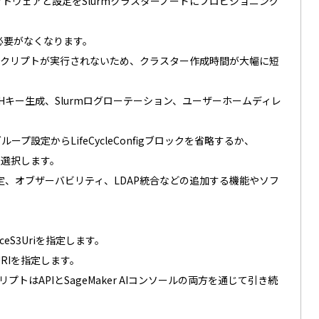
要なソフトウェアと設定をSlurmクラスターノードにプロビジョニング
必要がなくなります。
スクリプトが実行されないため、クラスター作成時間が大幅に短
、SSHキー生成、Slurmログローテーション、ユーザーホームディレ
ープ設定からLifeCycleConfigブロックを省略するか、
を選択します。
定、オブザーバビリティ、LDAP統合などの追加する機能やソフ
urceS3Uriを指定します。
 URIを指定します。
APIとSageMaker AIコンソールの両方を通じて引き続