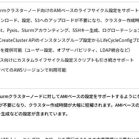
rPodがSlurmクラスターノード向けのAMIベースのライフサイクル設定をサポー
ンロード、設定、S3へのアップロードが不要になり、クラスター作成
nroot、Pyxis、Slurmアカウンティング、SSHキー生成、ログロー
ateCluster APIのインスタンスグループ設定からLifeCycleCo
を提供可能（ユーザー設定、オブザーバビリティ、LDAP統合など）
ース向けにカスタムライフサイクル設定スクリプトも引き続きサポート
可能なすべてのAWSリージョンで利用可能
erPodが、Slurmクラスターノードに対してAMIベースの設定をサポート
不要になり、クラスター作成時間が大幅に短縮されます。AMIベースの設定に
キー生成などの設定が含まれています。