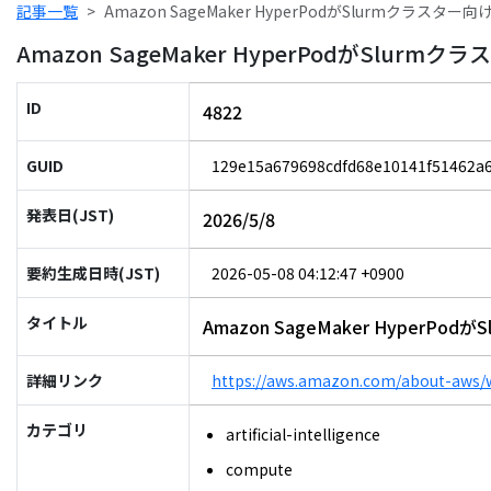
記事一覧
Amazon SageMaker HyperPodがSlurmク
Amazon SageMaker HyperPodがS
ID
4822
GUID
129e15a679698cdfd68e10141f51462a
発表日(JST)
2026/5/8
要約生成日時(JST)
2026-05-08 04:12:47 +0900
タイトル
Amazon SageMaker Hype
詳細リンク
https://aws.amazon.com/about-aws
カテゴリ
artificial-intelligence
compute