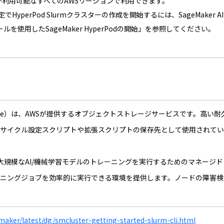
rPodが利用可能なすべてのAWSリージョンで利用できます。
perPod Slurmクラスターの作成を開始するには、SageMaker AI開発
ソールを使用したSageMaker HyperPodの開始」を参照してください。
rage Service）は、AWSが提供するオブジェクトストレージサービス
フサイクル設定スクリプトや拡張スクリプトの保存先として使用されてい
。
erPodは、大規模なAI/機械学習モデルのトレーニングを実行するためのマネージ
ーニングジョブを効率的に実行できる環境を提供します。ノードの障害検
aker/latest/dg/smcluster-getting-started-slurm-cli.html