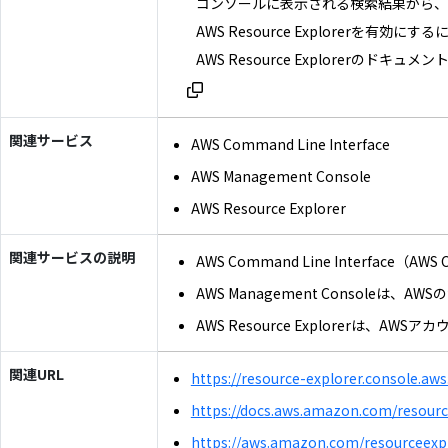
コンソールに表示される検索結果から、
AWS Resource Explorerを有効に
AWS Resource Explorerのドキ
関連サービス
AWS Command Line Interface
AWS Management Console
AWS Resource Explorer
関連サービスの説明
AWS Command Line Int
AWS Management Cons
AWS Resource Explor
関連URL
https://resource-explorer.console.a
https://docs.aws.amazon.com/resourc
https://aws.amazon.com/resourceexpl