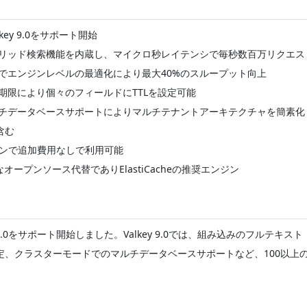
Valkey 9.0をサポート開始
リッド検索機能を内蔵し、マイクロ秒レイテンシで毎秒数百万リクエス
でエンジンレベルの最適化により最大40%のスループット向上
期限により個々のフィールドにTTLを設定可能
チデータベースサポートによりマルチテナントアーキテクチャを簡素化
含む
ョンで追加費用なしで利用可能
寛容なオープンソース代替でありElastiCacheの推奨エンジン
eがValkey 9.0をサポート開始しました。Valkey 9.0では、組み込
定、クラスターモードでのマルチデータベースサポートなど、100以上