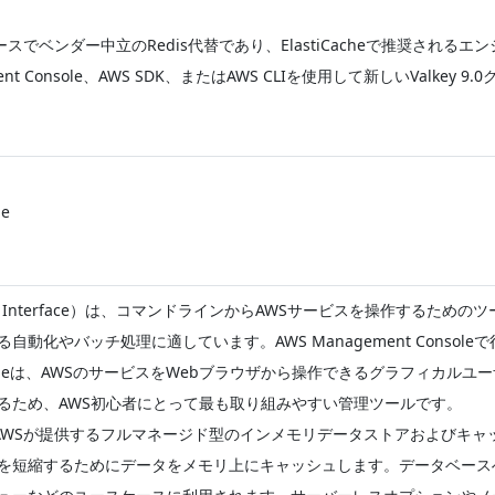
ースでベンダー中立のRedis代替であり、ElastiCacheで推奨されるエ
ent Console、AWS SDK、またはAWS CLIを使用して新しいVa
le
d Line Interface）は、コマンドラインからAWSサービスを操作
自動化やバッチ処理に適しています。AWS Management Cons
 Consoleは、AWSのサービスをWebブラウザから操作できるグラフィ
るため、AWS初心者にとって最も取り組みやすい管理ツールです。
acheは、AWSが提供するフルマネージド型のインメモリデータストアおよびキ
を短縮するためにデータをメモリ上にキャッシュします。データベース