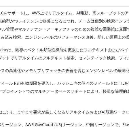
eがValkey 9.0をサポートし、AWS上でリアルタイム、AI駆動、高スル
集約型かつレイテンシに敏感になるにつれ、チームは個別の検索インフ
クル管理やマルチテナントアーキテクチャのための複雑な回避策に直面
課題に、組み込み検索、エンジンレベルのパフォーマンス改善、新しい運用上
azon ElastiCacheは、既存のベクトル類似性機能を拡張したフルテ
プットでリアルタイムのフルテキスト検索、セマンティック検索、フィ
マンドパースの高速化やメモリプリフェッチの改善を含むエンジンレベルの
ハッシュフィールドの有効期限を導入し、ハッシュ内の個々のフィールドにT
デプロイメントでのマルチデータベースサポートにより、軽量な論理的
強化により、ますます要求が厳しくなるリアルタイムおよびAI駆動ワー
用AWSリージョン、AWS GovCloud (US)リージョン、中国リージョン