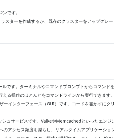
ンジンです。
lkey 9.0クラスターを作成するか、既存のクラスターをアップグレードしてくだ
するためのツールです。ターミナルやコマンドプロンプトからコマンドを入力してA
oleで行える操作のほとんどをコマンドラインから実行できます。
カルユーザーインターフェース（GUI）です。コードを書かずにクリック操作で
ャッシュサービスです。ValkeやMemcachedといったエンジンをサポー
へのアクセス頻度を減らし、リアルタイムアプリケーション、セッショ