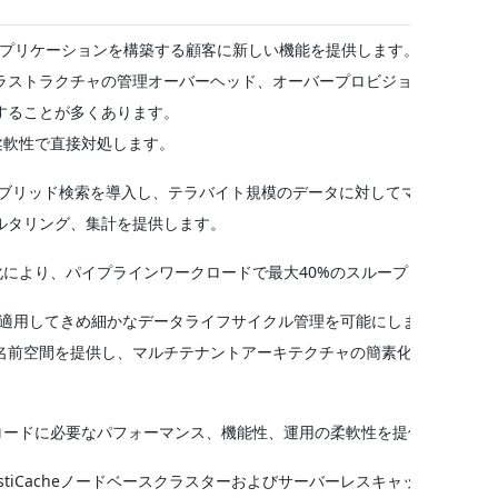
ープットのアプリケーションを構築する顧客に新しい機能を提供します。
ラストラクチャの管理オーバーヘッド、オーバープロビジョニングを強
することが多くあります。
の柔軟性で直接対処します。
キストおよびハイブリッド検索を導入し、テラバイト規模のデータに対してマイクロ秒
ルタリング、集計を提供します。
最適化により、パイプラインワークロードで最大40%のスループット向上を
TLを適用してきめ細かなデータライフサイクル管理を可能にします。
名前空間を提供し、マルチテナントアーキテクチャの簡素化やスタンド
クロードに必要なパフォーマンス、機能性、運用の柔軟性を提供します。
で、ElastiCacheノードベースクラスターおよびサーバーレスキャッシュに