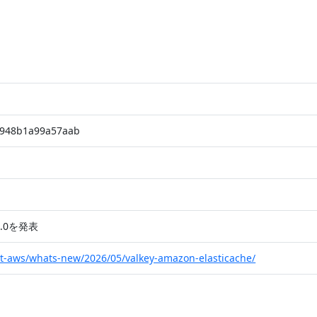
c948b1a99a57aab
 9.0を発表
t-aws/whats-new/2026/05/valkey-amazon-elasticache/